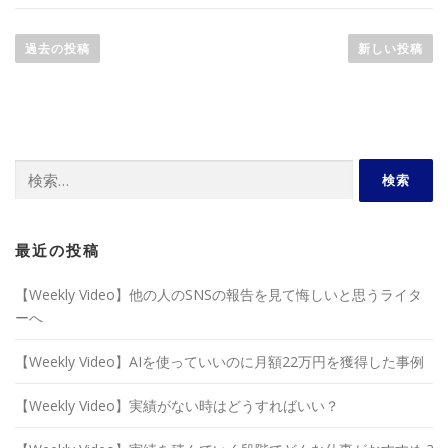
投
稿
過去の投稿
新しい投稿
ナ
ビ
ゲ
ー
検
シ
索:
ョ
ン
最近の投稿
【Weekly Video】他の人のSNSの報告を見て悔しいと思うライタ
ーへ
【Weekly Video】AIを使っていいのに月額22万円を獲得した事例
【Weekly Video】実績がない時はどうすればいい？