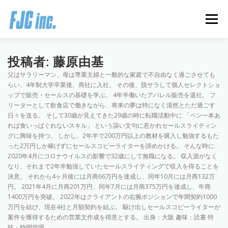
コ
ン
メニュー
テ
ン
ツ
へ
HOME
ブログ
プロフィール
投稿者:
藤原由基
ス
父はサラリーマン、母は専業主婦と一般的な家庭で不自由なく過ごさせても
キ
らい、4年制大学卒業後、商社に入社。 その後、脱サラして個人セレクトショ
ッ
ップで販売・セールスの基礎を学ぶ。 4年半働いたアパレル販売を退社。 フ
プ
無料オンラインプログラム
お客様の声
リーターとして飲食店で働きながら、将来の夢は特になく漠然とただ過ごす
日々を送る。 そして30歳が見えてきた29歳の時に転職活動中に 「ペン一本あ
れば食いっぱぐれないスキル」 という謳い文句に惹かれセールスライティン
推薦の声はこちら
お問い合わせ
グに興味を持つ。 しかし、2年半で200万円以上の教材を購入し勉強するもた
った2万円しか稼げずにセールスコピーライターを諦めかける。 そんな時に
2020年4月にコロナウイルスの影響で32歳にして無職になる。 収入源がなく
なり、それまで2年半勉強していたセールスライティングで収入を得ることを
決意。 それから4ヶ月後には月商66万円を達成し、同年10月には月商132万
円。 2021年4月に月商201万円、同年7月には月商375万円を達成し、年商
1400万円を突破。 2022年はクライアントの右腕ポジションで年間契約1000
万円を結び、現在4社と月額契約を結ぶ。 駆け出しセールスコピーライターが
案件を獲得するための営業文作成を得意とする。 出身：大阪 趣味：読書 特
技：時間管理