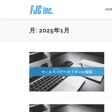
コ
ン
HO
テ
ン
ツ
月:
2025年1月
へ
ス
キ
ッ
プ