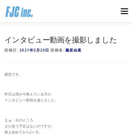
コ
ン
メニュー
テ
ン
ツ
へ
HOME
ブログ
プロフィール
インタビュー動画を撮影しました
ス
キ
投稿日:
2021年3月20日
投稿者:
藤原由基
ッ
プ
無料オンラインプログラム
お客様の声
藤原です。
推薦の声はこちら
お問い合わせ
昨日は僕が今教えている方の
インタビュー動画を撮りました。
まぁ、今のところ
まだ使う予定はないのですが、
教え始めてから2ヶ月。