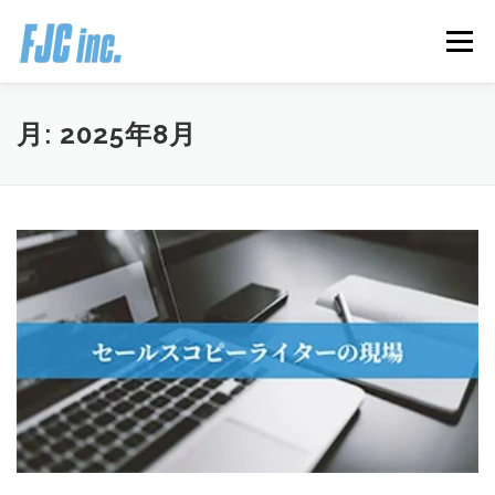
コ
ン
メニュー
テ
ン
ツ
へ
HOME
ブログ
プロフィール
月:
2025年8月
ス
キ
ッ
プ
無料オンラインプログラム
お客様の声
推薦の声はこちら
お問い合わせ