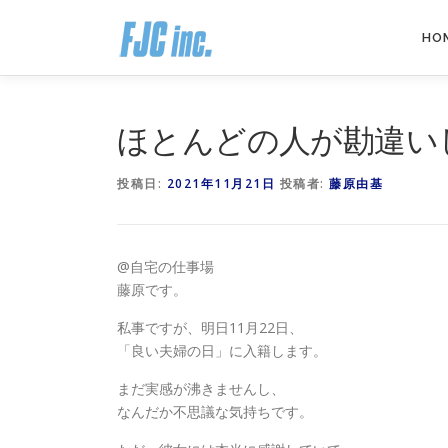
コ
ン
HO
テ
ン
ツ
へ
ほとんどの人が勘違い
ス
キ
投稿日:
2021年11月21日
投稿者:
藤原由基
ッ
プ
@自宅の仕事場
藤原です。
私事ですが、明日11月22日、
「良い夫婦の日」に入籍します。
まだ実感が沸きませんし、
なんだか不思議な気持ちです。