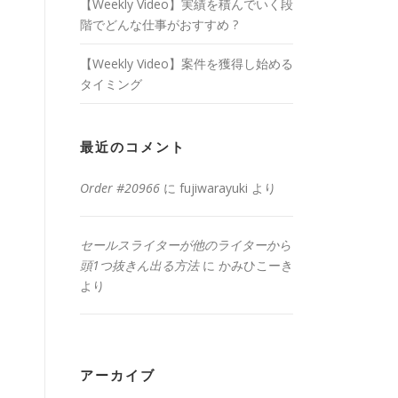
【Weekly Video】実績を積んでいく段
階でどんな仕事がおすすめ ?
【Weekly Video】案件を獲得し始める
タイミング
最近のコメント
Order #20966
に
fujiwarayuki
より
セールスライターが他のライターから
頭1つ抜きん出る方法
に
かみひこーき
より
アーカイブ