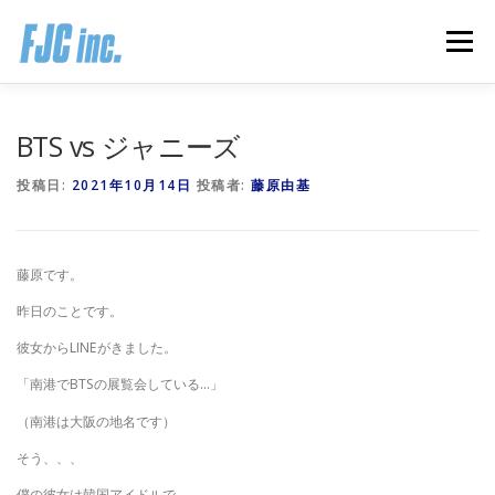
コ
ン
メニュー
テ
ン
ツ
へ
HOME
ブログ
プロフィール
BTS vs ジャニーズ
ス
キ
投稿日:
2021年10月14日
投稿者:
藤原由基
ッ
プ
無料オンラインプログラム
お客様の声
藤原です。
推薦の声はこちら
お問い合わせ
昨日のことです。
彼女からLINEがきました。
「南港でBTSの展覧会している…」
（南港は大阪の地名です）
そう、、、
僕の彼女は韓国アイドルで