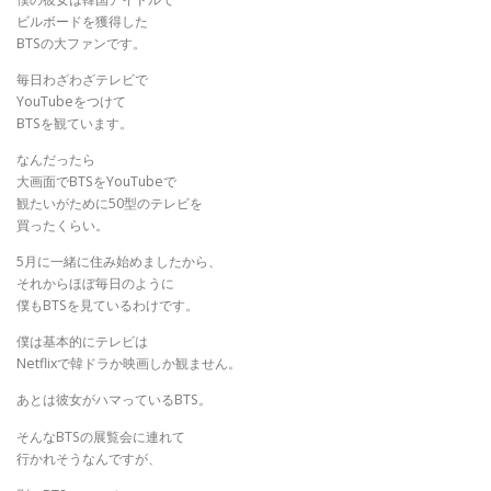
ビルボードを獲得した
BTSの大ファンです。
毎日わざわざテレビで
YouTubeをつけて
BTSを観ています。
なんだったら
大画面でBTSをYouTubeで
観たいがために50型のテレビを
買ったくらい。
5月に一緒に住み始めましたから、
それからほぼ毎日のように
僕もBTSを見ているわけです。
僕は基本的にテレビは
Netflixで韓ドラか映画しか観ません。
あとは彼女がハマっているBTS。
そんなBTSの展覧会に連れて
行かれそうなんですが、