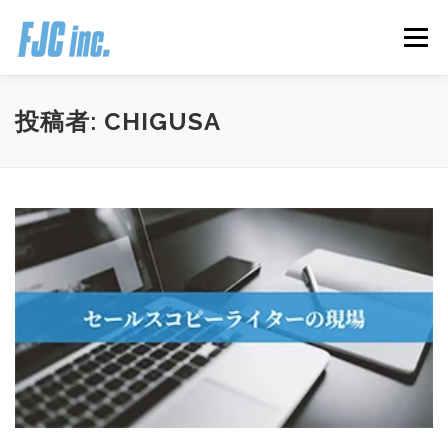
コ
ン
メニュー
テ
ン
ツ
へ
HOME
ブログ
プロフィール
投稿者:
CHIGUSA
ス
キ
ッ
プ
無料オンラインプログラム
お客様の声
推薦の声はこちら
お問い合わせ