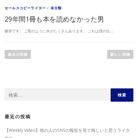
セールスコピーライター
/
未分類
29年間1冊も本を読めなかった男
藤原です。 ご覧のように本がたくさんあります。 これは僕の仕 …
投
稿
過去の投稿
新しい投稿
ナ
ビ
ゲ
ー
検
シ
索:
ョ
ン
最近の投稿
【Weekly Video】他の人のSNSの報告を見て悔しいと思うライタ
ーへ