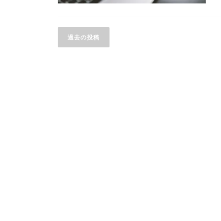
投
過去の投稿
稿
ナ
ビ
ゲ
ー
シ
ョ
ン