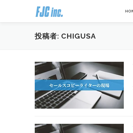
コ
ン
HO
テ
ン
ツ
投稿者:
CHIGUSA
へ
ス
キ
ッ
プ