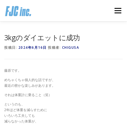
コ
ン
メニュー
テ
ン
ツ
へ
HOME
ブログ
プロフィール
3kgのダイエットに成功
ス
キ
投稿日:
2024年6月16日
投稿者:
CHIGUSA
ッ
プ
無料オンラインプログラム
お客様の声
藤原です。
推薦の声はこちら
お問い合わせ
めちゃくちゃ個人的な話ですが、
最近の密かな楽しみがあります。
それは体重計に乗ること（笑）
というのも、
2年ほど体重を減らすために
いろいろ工夫しても
減らなかった体重が、