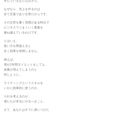
学んでいるならなおさら。
なぜなら、売上を作るのは
全て言葉であり文章だからです。
その文章を書く習慣がある時点で
ビジネスでうまくいく要素を
兼ね備えているわけです。
とはいえ、
使い方を間違えると
全く効果を発揮しません。
例えば、
僕が2年間ダイエットをしても、
体重が増えてしまうのと
同じように…
ライティングというスキルを
いかに効果的に使うのか。
それを考えるのが、
僕たちが本当にやるべきこと。
さて、あなたはすでに身につけた