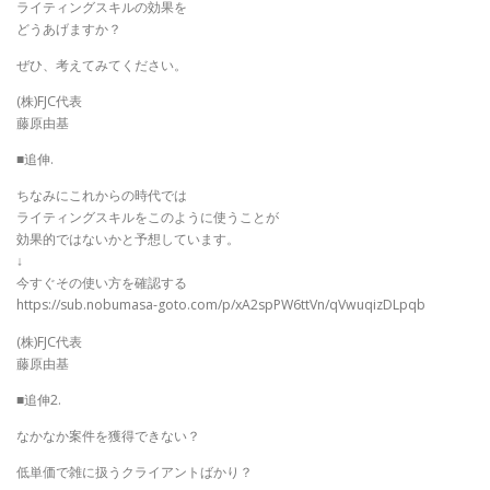
ライティングスキルの効果を
どうあげますか？
ぜひ、考えてみてください。
(株)FJC代表
藤原由基
■追伸.
ちなみにこれからの時代では
ライティングスキルをこのように使うことが
効果的ではないかと予想しています。
↓
今すぐその使い方を確認する
https://sub.nobumasa-goto.com/p/xA2spPW6ttVn/qVwuqizDLpqb
(株)FJC代表
藤原由基
■追伸2.
なかなか案件を獲得できない？
低単価で雑に扱うクライアントばかり？