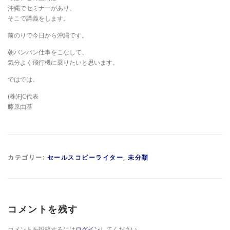
沖縄でセミナーがあり、
そこで講義をします。
前のりで今日から沖縄です。
​朝バンバン仕事をこなして、
気分よく飛行機に乗りたいと思います。
ではでは。
(株)FJC代表
藤原由基
カテゴリー:
セールスコピーライター
,
未分類
コメントを残す
コメントを投稿するには
ログイン
してください。