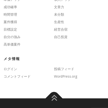
成功確率
文章力
時間管理
未分類
案件獲得
生産性
目標設定
経営合宿
自分の強み
自己投資
高単価案件
メタ情報
ログイン
投稿フィード
コメントフィード
WordPress.org