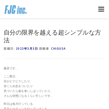
コ
ン
メニュー
テ
ン
ツ
へ
HOME
ブログ
プロフィール
自分の限界を越える超シンプルな方
ス
キ
法
ッ
プ
無料オンラインプログラム
お客様の声
投稿日:
2023年3月3日
投稿者:
CHIGUSA
推薦の声はこちら
お問い合わせ
藤原です。
ここ数日、
目がピクピクしたり、
深くため息をついたり
気づいたら歯を食いしばっていたり、
そんな状態になるくらい忙しいです。
昨日は毎月行っている
月次ルーティンをやっていました。