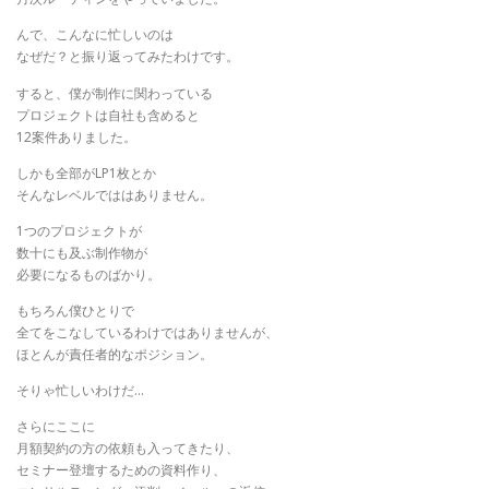
んで、こんなに忙しいのは
なぜだ？と振り返ってみたわけです。
すると、僕が制作に関わっている
プロジェクトは自社も含めると
12案件ありました。
しかも全部がLP1枚とか
そんなレベルでははありません。
1つのプロジェクトが
数十にも及ぶ制作物が
必要になるものばかり。
もちろん僕ひとりで
全てをこなしているわけではありませんが、
ほとんが責任者的なポジション。
​そりゃ忙しいわけだ…
​さらにここに
月額契約の方の依頼も入ってきたり、
セミナー登壇するための資料作り、