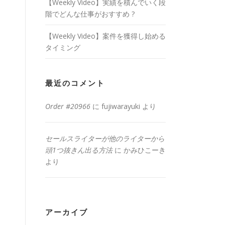
【Weekly Video】実績を積んでいく段
階でどんな仕事がおすすめ ?
【Weekly Video】案件を獲得し始める
タイミング
最近のコメント
Order #20966
に
fujiwarayuki
より
セールスライターが他のライターから
頭1つ抜きん出る方法
に
かみひこーき
より
アーカイブ