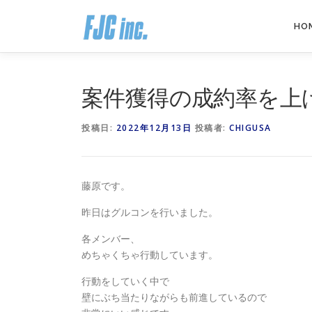
コ
ン
HO
テ
ン
ツ
へ
案件獲得の成約率を上げ
ス
キ
投稿日:
2022年12月13日
投稿者:
CHIGUSA
ッ
プ
藤原です。
昨日はグルコンを行いました。
各メンバー、
めちゃくちゃ行動しています。
行動をしていく中で
壁にぶち当たりながらも前進しているので