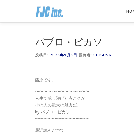
コ
ン
HO
テ
ン
ツ
へ
パブロ・ピカソ
ス
キ
投稿日:
2023年9月3日
投稿者:
CHIGUSA
ッ
プ
藤原です。
〜〜〜〜〜〜〜〜〜〜〜〜〜
人生で成し遂げた点こそが、
その人の最大の魅力だ。
by パブロ・ピカソ
〜〜〜〜〜〜〜〜〜〜〜〜〜
最近読んだ本で