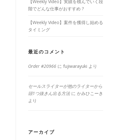
【Weekly Video】実績を積んでいく段
階でどんな仕事がおすすめ ?
【Weekly Video】案件を獲得し始める
タイミング
最近のコメント
Order #20966
に
fujiwarayuki
より
セールスライターが他のライターから
頭1つ抜きん出る方法
に
かみひこーき
より
アーカイブ