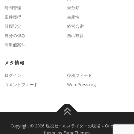
時間管理
未分類
案件獲得
生産性
目標設定
経営合宿
自分の強み
自己投資
高単価案件
メタ情報
ログイン
投稿フィード
コメントフィード
WordPress.org
Copyright © 2026 現役セールスライターの現場
–
OnePress
theme by FameThemes