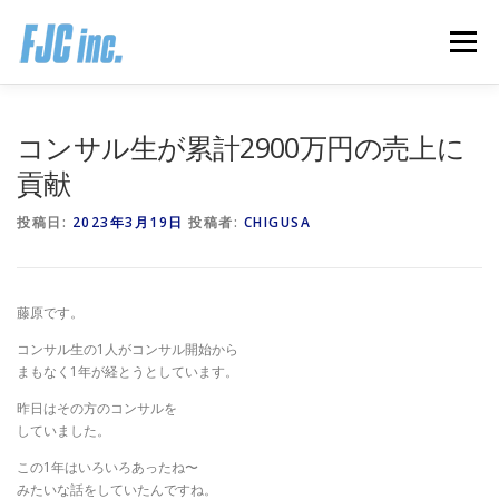
コ
ン
メニュー
テ
ン
ツ
へ
HOME
ブログ
プロフィール
コンサル生が累計2900万円の売上に
ス
キ
貢献
ッ
プ
無料オンラインプログラム
お客様の声
投稿日:
2023年3月19日
投稿者:
CHIGUSA
推薦の声はこちら
お問い合わせ
藤原です。
コンサル生の1人がコンサル開始から
まもなく1年が経とうとしています。
昨日はその方のコンサルを
していました。
この1年はいろいろあったね〜
みたいな話をしていたんですね。