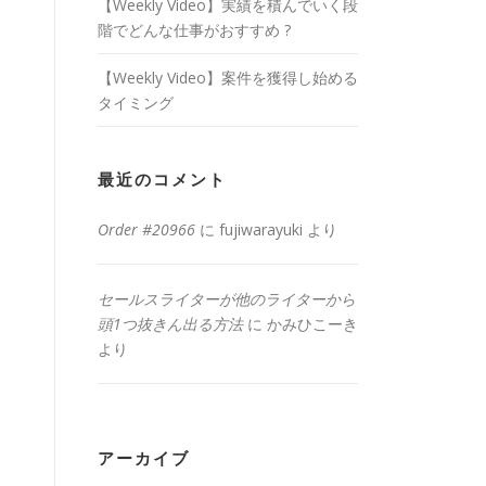
【Weekly Video】実績を積んでいく段
階でどんな仕事がおすすめ ?
【Weekly Video】案件を獲得し始める
タイミング
最近のコメント
Order #20966
に
fujiwarayuki
より
セールスライターが他のライターから
頭1つ抜きん出る方法
に
かみひこーき
より
アーカイブ