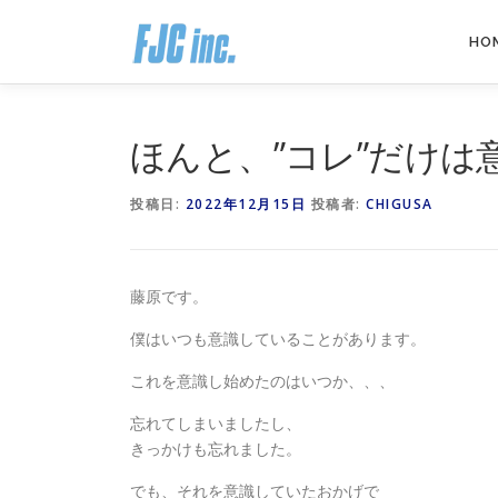
コ
ン
HO
テ
ン
ツ
へ
ほんと、”コレ”だけ
ス
キ
投稿日:
2022年12月15日
投稿者:
CHIGUSA
ッ
プ
藤原です。
僕はいつも意識していることがあります。
これを意識し始めたのはいつか、、、
忘れてしまいましたし、
きっかけも忘れました。
でも、それを意識していたおかげで