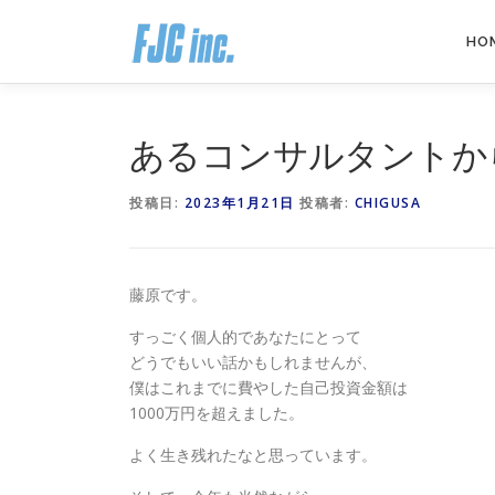
コ
ン
HO
テ
ン
ツ
へ
あるコンサルタントか
ス
キ
投稿日:
2023年1月21日
投稿者:
CHIGUSA
ッ
プ
藤原です。
すっごく個人的であなたにとって
どうでもいい話かもしれませんが、
僕はこれまでに費やした自己投資金額は
1000万円を超えました。
よく生き残れたなと思っています。