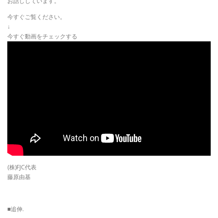
お話ししています。
今すぐご覧ください。
↓
今すぐ動画をチェックする
(株)FJC代表
藤原由基
■追伸.