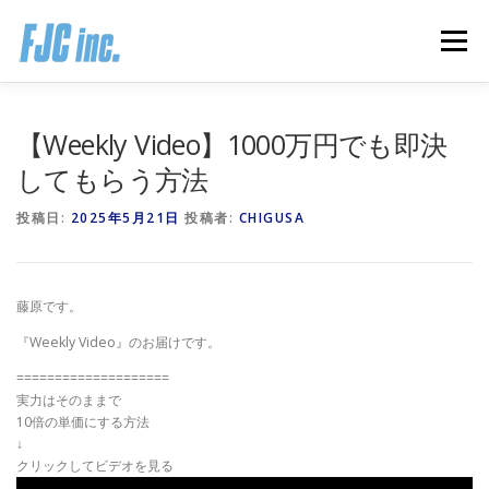
コ
ン
メニュー
テ
ン
ツ
へ
HOME
ブログ
プロフィール
【Weekly Video】1000万円でも即決
ス
キ
してもらう方法
ッ
プ
無料オンラインプログラム
お客様の声
投稿日:
2025年5月21日
投稿者:
CHIGUSA
推薦の声はこちら
お問い合わせ
藤原です。
『Weekly Video』のお届けです。
====================
実力はそのままで
10倍の単価にする方法
↓
クリックしてビデオを見る