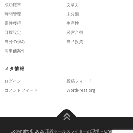
成功確率
文章力
時間管理
未分類
案件獲得
生産性
目標設定
経営合宿
自分の強み
自己投資
高単価案件
メタ情報
ログイン
投稿フィード
コメントフィード
WordPress.org
Copyright © 2026 現役セールスライターの現場
–
OnePress