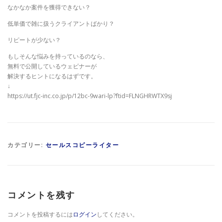
なかなか案件を獲得できない？
低単価で雑に扱うクライアントばかり？
リピートが少ない？
もしそんな悩みを持っているのなら、
無料で公開しているウェビナーが
解決するヒントになるはずです。
↓
https://ut.fjc-inc.co.jp/p/12bc-9wari-lp?ftid=FLNGHRWTX9sj
カテゴリー:
セールスコピーライター
コメントを残す
コメントを投稿するには
ログイン
してください。