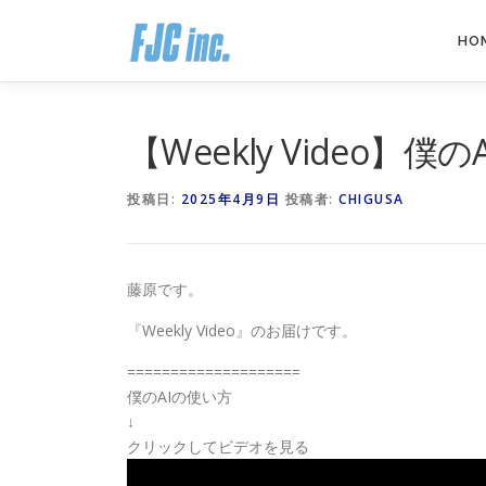
コ
ン
HO
テ
ン
ツ
へ
【Weekly Video】僕
ス
キ
投稿日:
2025年4月9日
投稿者:
CHIGUSA
ッ
プ
藤原です。
『Weekly Video』のお届けです。
====================
僕のAIの使い方
↓
クリックしてビデオを見る