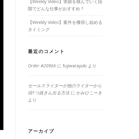
【Weekly Video】実績を積んでいく段
階でどんな仕事がおすすめ ?
【Weekly Video】案件を獲得し始める
タイミング
最近のコメント
Order #20966
に
fujiwarayuki
より
セールスライターが他のライターから
頭1つ抜きん出る方法
に
かみひこーき
より
アーカイブ