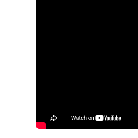
====================