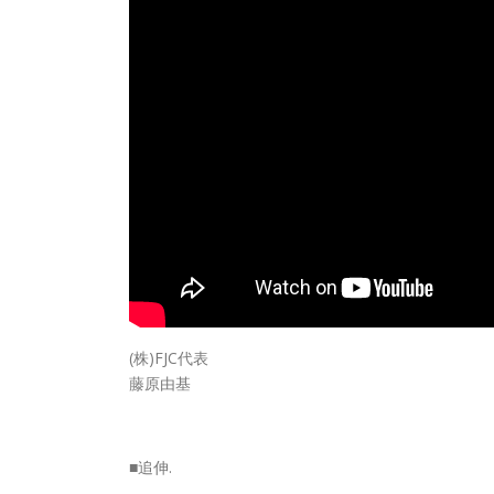
(株)FJC代表
藤原由基
■追伸.