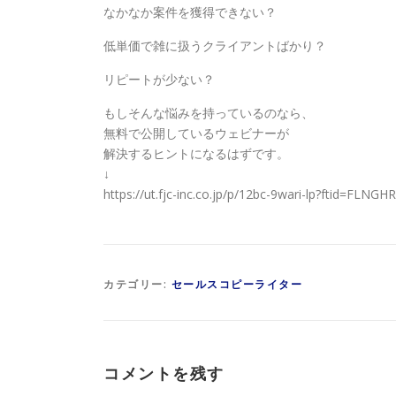
なかなか案件を獲得できない？
低単価で雑に扱うクライアントばかり？
リピートが少ない？
もしそんな悩みを持っているのなら、
無料で公開しているウェビナーが
解決するヒントになるはずです。
↓
https://ut.fjc-inc.co.jp/p/12bc-9wari-lp?ftid=FLNG
カテゴリー:
セールスコピーライター
コメントを残す