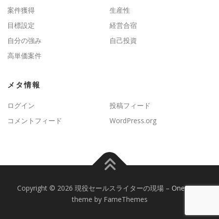
案件獲得
生産性
目標設定
経営合宿
自分の強み
自己投資
高単価案件
メタ情報
ログイン
投稿フィード
コメントフィード
WordPress.org
Copyright © 2026 現役セールスライターの現場
–
OnePress
theme by FameThemes