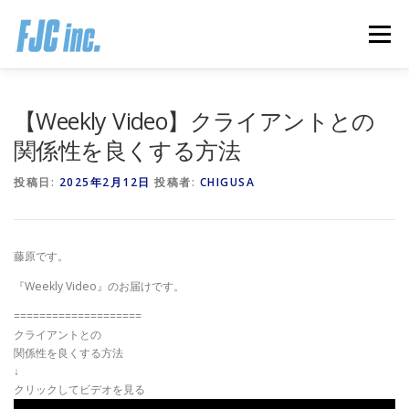
コ
ン
メニュー
テ
ン
ツ
へ
HOME
ブログ
プロフィール
【Weekly Video】クライアントとの
ス
キ
関係性を良くする方法
ッ
プ
無料オンラインプログラム
お客様の声
投稿日:
2025年2月12日
投稿者:
CHIGUSA
推薦の声はこちら
お問い合わせ
藤原です。
『Weekly Video』のお届けです。
====================
クライアントとの
関係性を良くする方法
↓
クリックしてビデオを見る