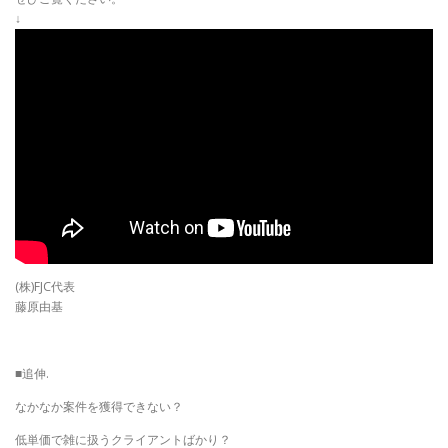
↓
(株)FJC代表
藤原由基
■追伸.
なかなか案件を獲得できない？
低単価で雑に扱うクライアントばかり？