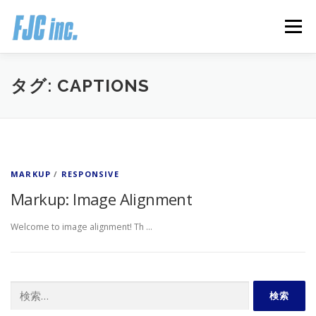
コ
ン
メニュー
テ
ン
ツ
へ
HOME
ブログ
プロフィール
タグ:
CAPTIONS
ス
キ
ッ
プ
無料オンラインプログラム
お客様の声
MARKUP
/
RESPONSIVE
推薦の声はこちら
お問い合わせ
Markup: Image Alignment
Welcome to image alignment! Th …
検
索: