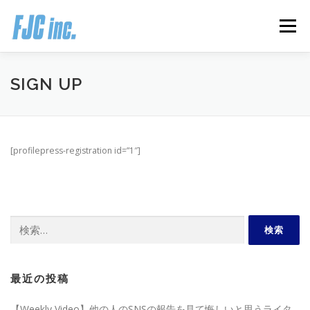
コ
ン
メニュー
テ
ン
ツ
へ
HOME
ブログ
プロフィール
SIGN UP
ス
キ
ッ
プ
無料オンラインプログラム
お客様の声
[profilepress-registration id=”1″]
推薦の声はこちら
お問い合わせ
検
索:
最近の投稿
【Weekly Video】他の人のSNSの報告を見て悔しいと思うライタ