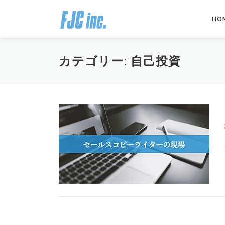
コ
ン
HO
テ
ン
ツ
カテゴリー:
自己投資
へ
ス
キ
ッ
プ