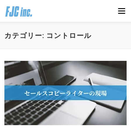
コ
ン
メニュー
テ
ン
ツ
へ
HOME
ブログ
プロフィール
カテゴリー:
コントロール
ス
キ
ッ
プ
無料オンラインプログラム
お客様の声
推薦の声はこちら
お問い合わせ