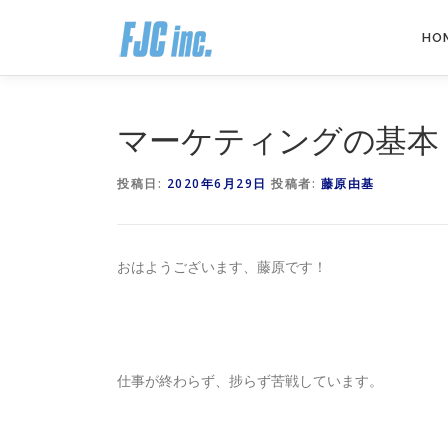
コ
ン
HO
テ
ン
ツ
へ
マーケティングの基本
ス
キ
投稿日:
2020年6月29日
投稿者:
藤原由基
ッ
プ
おはようございます、藤原です！
仕事が終わらず、捗らず苦戦しています。