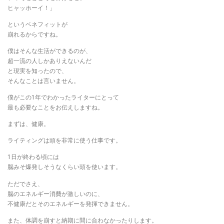
ヒャッホーイ！」
というベネフィットが
崩れるからですね。
僕はそんな生活ができるのが、
超一流の人しかありえないんだ
と現実を知ったので、
そんなことは言いません。
僕がこの1年でわかったライターにとって
最も必要なことをお伝えしますね。
まずは、健康。
ライティングは頭を非常に使う仕事です。
1日が終わる頃には
脳みそ爆発しそうなくらい頭を使います。
ただでさえ、
脳のエネルギー消費が激しいのに、
不健康だとそのエネルギーを発揮できません。
また、体調を崩すと納期に間に合わなかったりします。