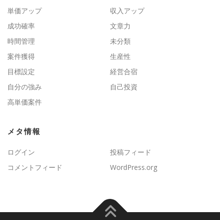
単価アップ
収入アップ
成功確率
文章力
時間管理
未分類
案件獲得
生産性
目標設定
経営合宿
自分の強み
自己投資
高単価案件
メタ情報
ログイン
投稿フィード
コメントフィード
WordPress.org