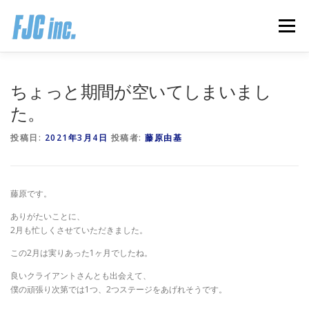
コ
ン
メニュー
テ
ン
ツ
へ
HOME
ブログ
プロフィール
ちょっと期間が空いてしまいまし
ス
キ
た。
ッ
プ
無料オンラインプログラム
お客様の声
投稿日:
2021年3月4日
投稿者:
藤原由基
推薦の声はこちら
お問い合わせ
藤原です。
ありがたいことに、
2月も忙しくさせていただきました。
この2月は実りあった1ヶ月でしたね。
良いクライアントさんとも出会えて、
僕の頑張り次第では1つ、2つステージをあげれそうです。