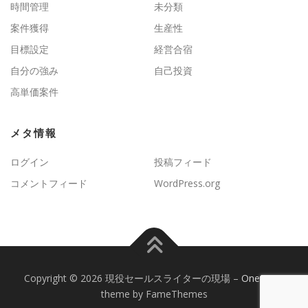
時間管理
未分類
案件獲得
生産性
目標設定
経営合宿
自分の強み
自己投資
高単価案件
メタ情報
ログイン
投稿フィード
コメントフィード
WordPress.org
Copyright © 2026 現役セールスライターの現場
–
OnePress
theme by FameThemes