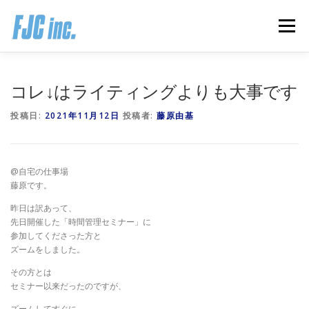
コ
ン
メニュー
テ
ン
ツ
へ
HOME
ブログ
プロフィール
コレ↓はライティングよりも大事です
ス
キ
投稿日:
2021年11月12日
投稿者:
藤原由基
ッ
プ
無料オンラインプログラム
お客様の声
@自宅の仕事場
推薦の声はこちら
お問い合わせ
藤原です。
昨日は訳あって、
先日開催した「時間管理セミナー」に
参加してくださった方と
ズームをしました。
その方とは
セミナー以来だったのですが、
ズームしてすぐに