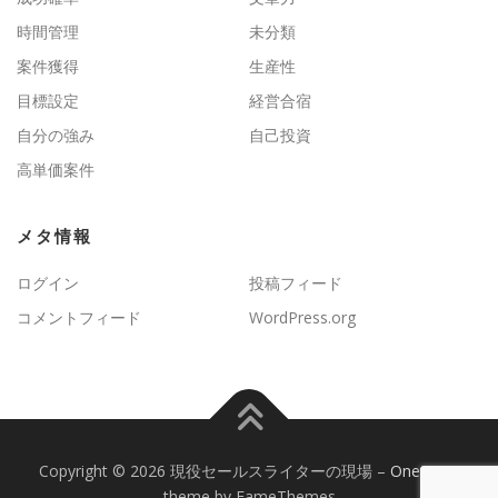
時間管理
未分類
案件獲得
生産性
目標設定
経営合宿
自分の強み
自己投資
高単価案件
メタ情報
ログイン
投稿フィード
コメントフィード
WordPress.org
Copyright © 2026 現役セールスライターの現場
–
OnePress
theme by FameThemes