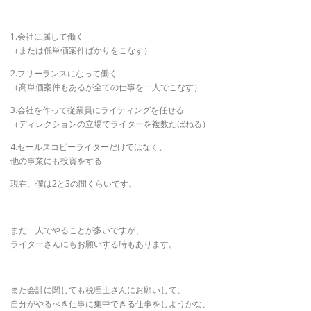
1.会社に属して働く
（または低単価案件ばかりをこなす）
2.フリーランスになって働く
（高単価案件もあるが全ての仕事を一人でこなす）
3.会社を作って従業員にライティングを任せる
（ディレクションの立場でライターを複数たばねる）
4.セールスコピーライターだけではなく、
他の事業にも投資をする
現在、僕は2と3の間くらいです。
まだ一人でやることが多いですが、
ライターさんにもお願いする時もあります。
また会計に関しても税理士さんにお願いして、
自分がやるべき仕事に集中できる仕事をしようかな、