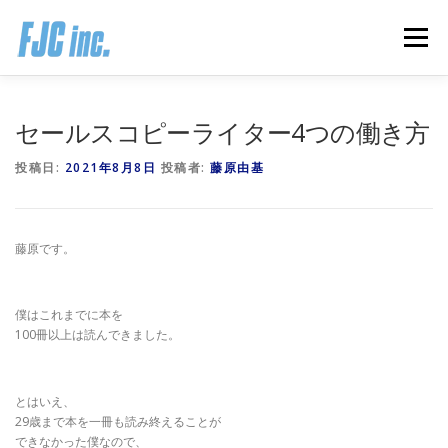
コ
ン
メニュー
テ
ン
ツ
へ
HOME
ブログ
プロフィール
セールスコピーライター4つの働き方
ス
キ
投稿日:
2021年8月8日
投稿者:
藤原由基
ッ
プ
無料オンラインプログラム
お客様の声
藤原です。
推薦の声はこちら
お問い合わせ
僕はこれまでに本を
100冊以上は読んできました。
とはいえ、
29歳まで本を一冊も読み終えることが
できなかった僕なので、