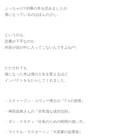
ぶっちゃけ100冊の本を読みましたが、
身になっているのはほんの少し。
というのも、
読書が下手なのか、
内容が頭の中に入ってこないんですよね^^;
ただそれでも、
身になった本は僕の人生を変えるほど
インパクトをもたらしてくれました。
・スティーブン・コヴィー博士の『7つの習慣』
・神田昌典さんの『非常識な成功法則』
・ダン・ケネディ『社長のための時間の使い方』
・マイケル・マスターソン『大富豪の起業術』