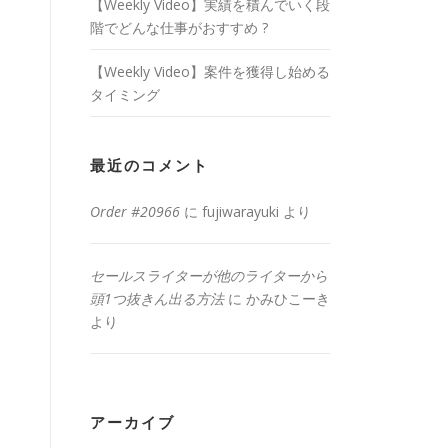
【Weekly Video】実績を積んでいく段
階でどんな仕事がおすすめ ?
【Weekly Video】案件を獲得し始める
タイミング
最近のコメント
Order #20966
に
fujiwarayuki
より
セールスライターが他のライターから
頭1つ抜きん出る方法
に
かみひこーき
より
アーカイブ