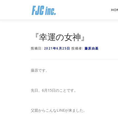
コ
ン
HO
テ
ン
ツ
へ
『幸運の女神』
ス
キ
投稿日:
2021年6月25日
投稿者:
藤原由基
ッ
プ
藤原です。
先日、6月15日のことです。
父親からこんなLINEが来ました。