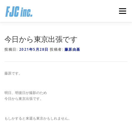
コ
ン
メニュー
テ
ン
ツ
へ
HOME
ブログ
プロフィール
今日から東京出張です
ス
キ
投稿日:
2021年5月28日
投稿者:
藤原由基
ッ
プ
無料オンラインプログラム
お客様の声
藤原です。
推薦の声はこちら
お問い合わせ
明日、明後日が撮影のため
今日から東京出張です。
もしかすると来週も東京かもしれません。