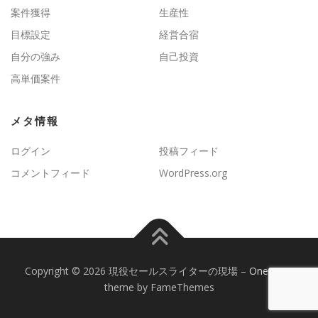
案件獲得
生産性
目標設定
経営合宿
自分の強み
自己投資
高単価案件
メタ情報
ログイン
投稿フィード
コメントフィード
WordPress.org
Copyright © 2026 現役セールスライターの現場
–
OnePress
theme by FameThemes