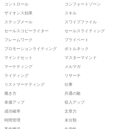
コントロール
コンフォートゾーン
ザイオンス効果
スキル
ステップメール
スワイプファイル
セールスコピーライター
セールスライティング
フレームワーク
プライベート
プロモーションライティング
ボトルネック
マインドセット
マスターマインド
マーケティング
メルマガ
ライティング
リサーチ
リストマーケティング
仕事
働き方
共通の敵
単価アップ
収入アップ
成功確率
文章力
時間管理
未分類
案件獲得
生産性