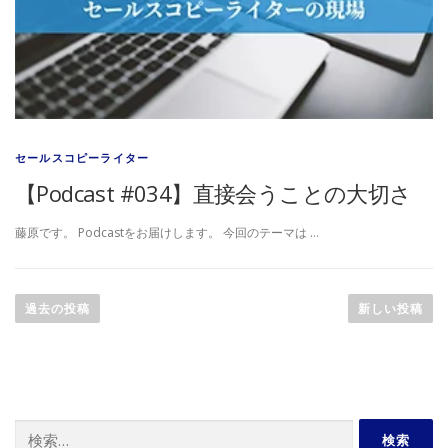
セールスコピーライター
【Podcast #034】直接会うことの大切さ
藤原です。 Podcastをお届けします。 今回のテーマは …
投
稿
過去の投稿
新しい投稿
ナ
ビ
ゲ
ー
検
シ