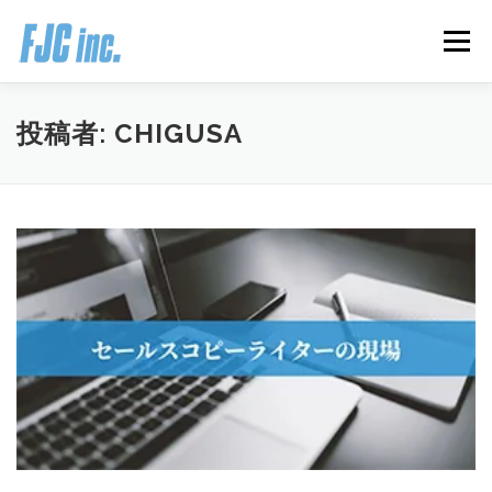
コ
ン
メニュー
テ
ン
ツ
へ
HOME
ブログ
プロフィール
投稿者:
CHIGUSA
ス
キ
ッ
プ
無料オンラインプログラム
お客様の声
推薦の声はこちら
お問い合わせ