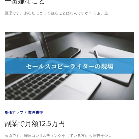
一番嫌なこと
藤原です。 あなたにとって 嫌なことはなんですか？ まぁ、生 …
単価アップ
/
案件獲得
副業で月額12.5万円
藤原です。 昨日コンサルティングを している方から 報告を受 …