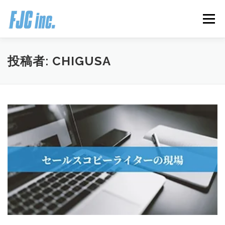
コ
ン
メニュー
テ
ン
ツ
へ
HOME
ブログ
プロフィール
投稿者:
CHIGUSA
ス
キ
ッ
プ
無料オンラインプログラム
お客様の声
推薦の声はこちら
お問い合わせ