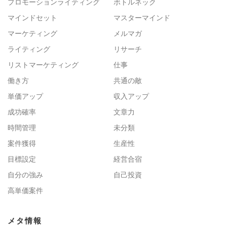
プロモーションライティング
ボトルネック
マインドセット
マスターマインド
マーケティング
メルマガ
ライティング
リサーチ
リストマーケティング
仕事
働き方
共通の敵
単価アップ
収入アップ
成功確率
文章力
時間管理
未分類
案件獲得
生産性
目標設定
経営合宿
自分の強み
自己投資
高単価案件
メタ情報