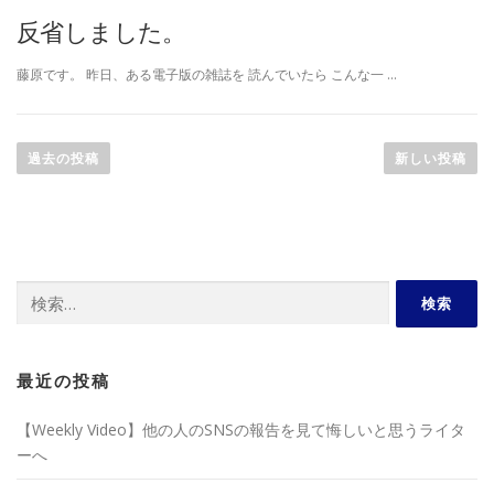
反省しました。
藤原です。 昨日、ある電子版の雑誌を 読んでいたら こんな一 …
投
稿
過去の投稿
新しい投稿
ナ
ビ
ゲ
ー
検
シ
索:
ョ
ン
最近の投稿
【Weekly Video】他の人のSNSの報告を見て悔しいと思うライタ
ーへ