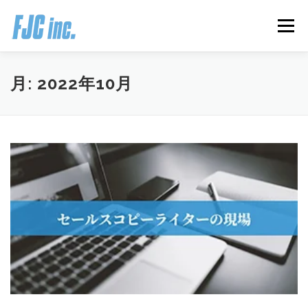
コ
ン
メニュー
テ
ン
ツ
へ
HOME
ブログ
プロフィール
月:
2022年10月
ス
キ
ッ
プ
無料オンラインプログラム
お客様の声
推薦の声はこちら
お問い合わせ