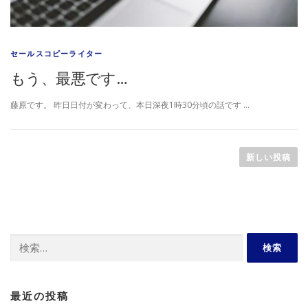
セールスコピーライター
もう、最悪です…
藤原です。 昨日日付が変わって、本日深夜1時30分頃の話です …
投
稿
新しい投稿
ナ
ビ
ゲ
ー
検
シ
索:
ョ
ン
最近の投稿