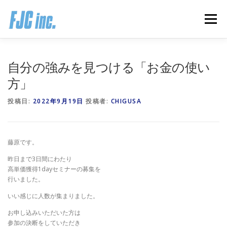
コ
ン
メニュー
テ
ン
ツ
へ
HOME
ブログ
プロフィール
自分の強みを見つける「お金の使い
ス
キ
方」
ッ
プ
無料オンラインプログラム
お客様の声
投稿日:
2022年9月19日
投稿者:
CHIGUSA
推薦の声はこちら
お問い合わせ
藤原です。
昨日まで3日間にわたり
高単価獲得1dayセミナーの募集を
行いました。
いい感じに人数が集まりました。
お申し込みいただいた方は
参加の決断をしていただき