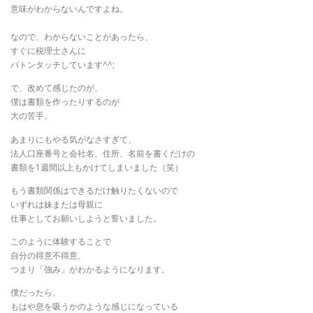
意味がわからないんですよね。
なので、わからないことがあったら、
すぐに税理士さんに
バトンタッチしています^^;
で、改めて感じたのが、
僕は書類を作ったりするのが
大の苦手。
あまりにもやる気がなさすぎて、
法人口座番号と会社名、住所、名前を書くだけの
書類を1週間以上もかけてしまいました（笑）
もう書類関係はできるだけ触りたくないので
いずれは妹または母親に
仕事としてお願いしようと誓いました。
このように体験することで
自分の得意不得意、
つまり「強み」がわかるようになります。
僕だったら、
もはや息を吸うかのような感じになっている