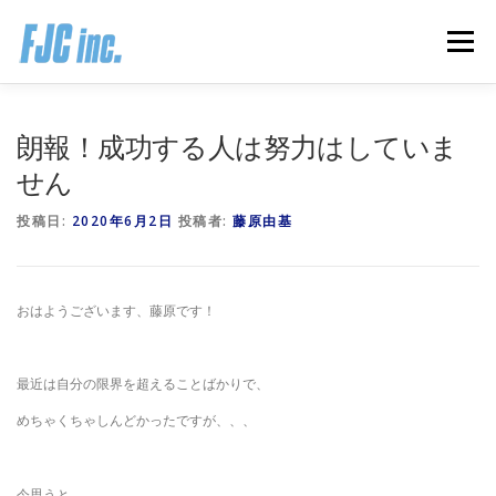
コ
ン
メニュー
テ
ン
ツ
へ
HOME
ブログ
プロフィール
朗報！成功する人は努力はしていま
ス
キ
せん
ッ
プ
無料オンラインプログラム
お客様の声
投稿日:
2020年6月2日
投稿者:
藤原由基
推薦の声はこちら
お問い合わせ
おはようございます、藤原です！
最近は自分の限界を超えることばかりで、
めちゃくちゃしんどかったですが、、、
今思うと、