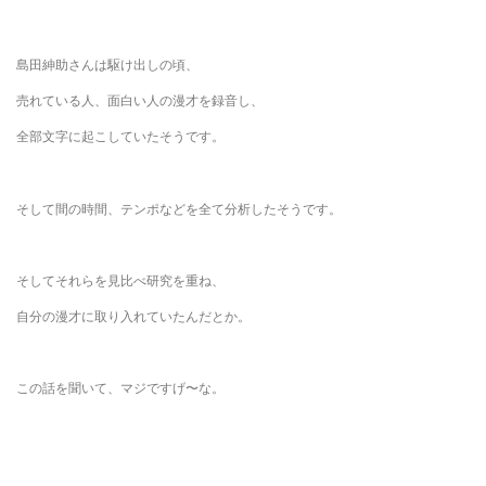
島田紳助さんは駆け出しの頃、
売れている人、面白い人の漫才を録音し、
全部文字に起こしていたそうです。
そして間の時間、テンポなどを全て分析したそうです。
そしてそれらを見比べ研究を重ね、
自分の漫才に取り入れていたんだとか。
この話を聞いて、マジですげ〜な。