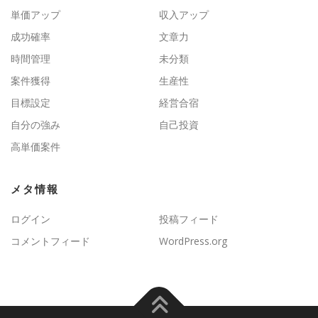
単価アップ
収入アップ
成功確率
文章力
時間管理
未分類
案件獲得
生産性
目標設定
経営合宿
自分の強み
自己投資
高単価案件
メタ情報
ログイン
投稿フィード
コメントフィード
WordPress.org