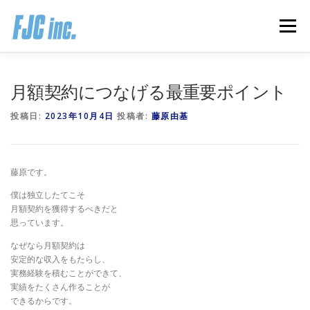
コ
ン
メニュー
テ
ン
ツ
へ
HOME
ブログ
プロフィール
月額契約につなげる最重要ポイント
ス
キ
投稿日:
2023年10月4日
投稿者:
藤原由基
ッ
プ
無料オンラインプログラム
お客様の声
藤原です。
推薦の声はこちら
お問い合わせ
僕は独立したてこそ
月額契約を獲得するべきだと
思っています。
なぜなら月額契約は
安定的な収入をもたらし、
実務経験を積むことができて、
実績をたくさん作ることが
できるからです。