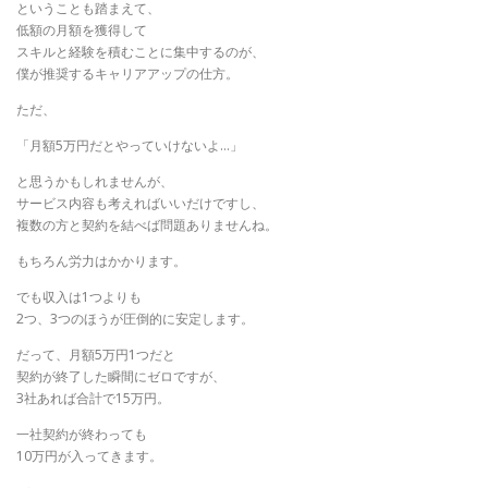
ということも踏まえて、
低額の月額を獲得して
スキルと経験を積むことに集中するのが、
僕が推奨するキャリアアップの仕方。
ただ、
「月額5万円だとやっていけないよ…」
と思うかもしれませんが、
サービス内容も考えればいいだけですし、
複数の方と契約を結べば問題ありませんね。
もちろん労力はかかります。
でも収入は1つよりも
2つ、3つのほうが圧倒的に安定します。
だって、月額5万円1つだと
契約が終了した瞬間にゼロですが、
3社あれば合計で15万円。
一社契約が終わっても
10万円が入ってきます。