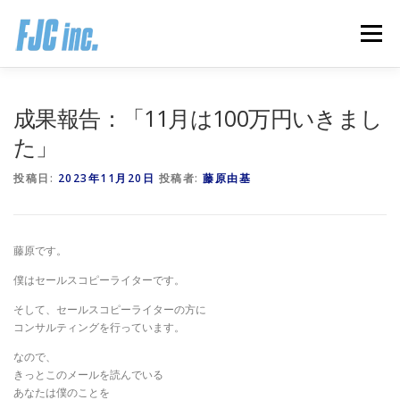
コ
ン
メニュー
テ
ン
ツ
へ
HOME
ブログ
プロフィール
成果報告：「11月は100万円いきまし
ス
キ
た」
ッ
プ
無料オンラインプログラム
お客様の声
投稿日:
2023年11月20日
投稿者:
藤原由基
推薦の声はこちら
お問い合わせ
藤原です。
僕はセールスコピーライターです。
そして、セールスコピーライターの方に
コンサルティングを行っています。
なので、
きっとこのメールを読んでいる
あなたは僕のことを