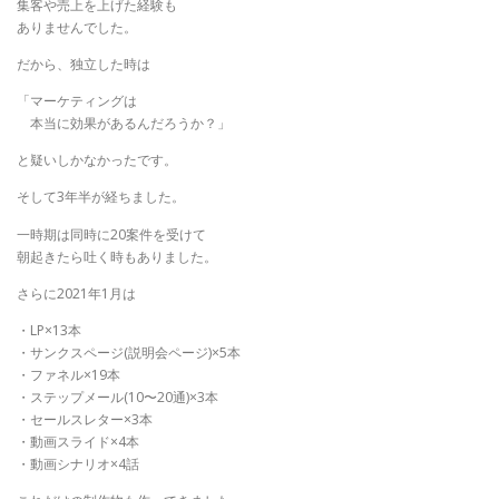
集客や売上を上げた経験も
ありませんでした。
だから、独立した時は
「マーケティングは
本当に効果があるんだろうか？」
と疑いしかなかったです。
そして3年半が経ちました。
一時期は同時に20案件を受けて
朝起きたら吐く時もありました。
さらに2021年1月は
・LP×13本
・サンクスページ(説明会ページ)×5本
・ファネル×19本
・ステップメール(10〜20通)×3本
・セールスレター×3本
・動画スライド×4本
・動画シナリオ×4話