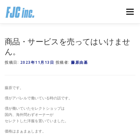
コ
ン
メニュー
テ
ン
ツ
へ
HOME
ブログ
プロフィール
商品・サービスを売ってはいけませ
ス
キ
ん。
ッ
プ
無料オンラインプログラム
お客様の声
投稿日:
2023年11月13日
投稿者:
藤原由基
推薦の声はこちら
お問い合わせ
藤原です。
僕がアパレルで働いている時の話です。
僕が働いていたセレクトショップは
国内、海外問わずオーナーが
セレクトした洋服を置いていました。
価格はまぁまぁします。