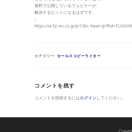
無料で公開しているウェビナーが
解決するヒントになるはずです。
↓
https://ut.fjc-inc.co.jp/p/12bc-9wari-lp?ftid=FLNG
カテゴリー:
セールスコピーライター
コメントを残す
コメントを投稿するには
ログイン
してください。
Copy