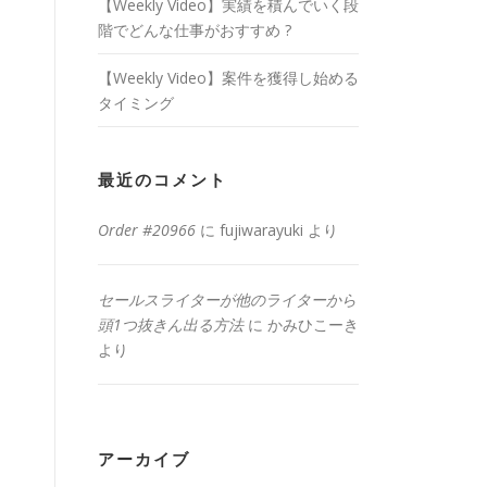
【Weekly Video】実績を積んでいく段
階でどんな仕事がおすすめ ?
【Weekly Video】案件を獲得し始める
タイミング
最近のコメント
Order #20966
に
fujiwarayuki
より
セールスライターが他のライターから
頭1つ抜きん出る方法
に
かみひこーき
より
アーカイブ