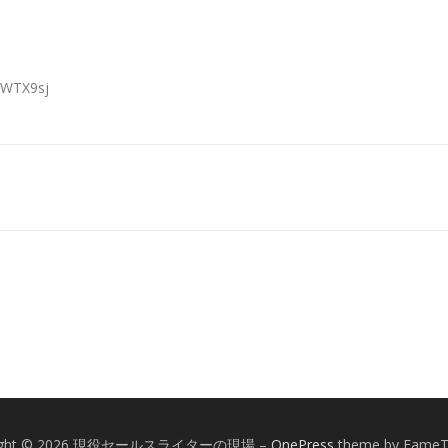
HRWTX9sj
right © 2026 現役セールスライターの現場
–
OnePress
theme by Fame