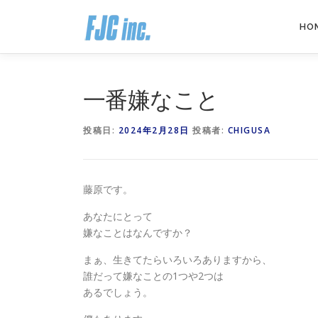
コ
ン
HO
テ
ン
ツ
へ
一番嫌なこと
ス
キ
投稿日:
2024年2月28日
投稿者:
CHIGUSA
ッ
プ
藤原です。
あなたにとって
嫌なことはなんですか？
まぁ、生きてたらいろいろありますから、
誰だって嫌なことの1つや2つは
あるでしょう。