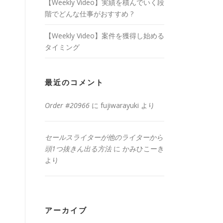
【Weekly Video】実績を積んでいく段
階でどんな仕事がおすすめ ?
【Weekly Video】案件を獲得し始める
タイミング
最近のコメント
Order #20966
に
fujiwarayuki
より
セールスライターが他のライターから
頭1つ抜きん出る方法
に
かみひこーき
より
アーカイブ