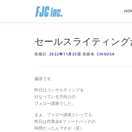
コ
ン
HO
テ
ン
ツ
へ
セールスライティング
ス
キ
投稿日:
2022年11月25日
投稿者:
CHIGUSA
ッ
プ
藤原です。
昨日はコンサルティングを
行なっている方向けの
フォロー講座でした。
まぁ、フォロー講座といっても、
昨日は作業会&フィードバックの
時間だったんですが（笑）