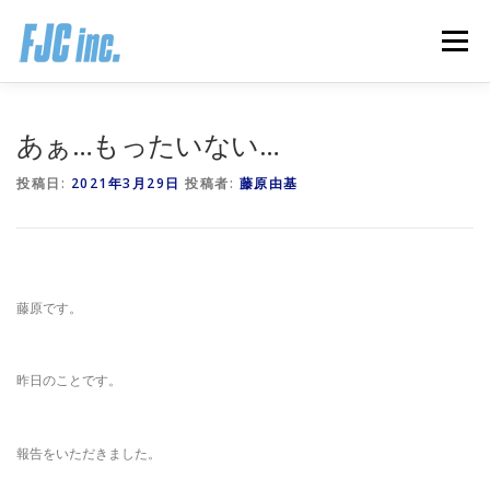
コ
ン
メニュー
テ
ン
ツ
へ
HOME
ブログ
プロフィール
あぁ…もったいない…
ス
キ
投稿日:
2021年3月29日
投稿者:
藤原由基
ッ
プ
無料オンラインプログラム
お客様の声
推薦の声はこちら
お問い合わせ
藤原です。
昨日のことです。
報告をいただきました。