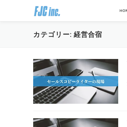
コ
ン
HO
テ
ン
ツ
カテゴリー:
経営合宿
へ
ス
キ
ッ
プ